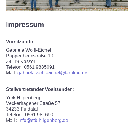
Termine
Gruppen und Schulen
Impressum
Kindergeburtstage
Vorsitzende:
Gabriela Wolff-Eichel
Erzähltreff für Ältere
Pappenheimstraße 10
34119 Kassel
Virtuelle Führung
Telefon: 0561 9885091
Mail:
gabriela.wolff-eichel@t-online.de
AUSSTELLUNGEN
Stellvertretender Vositzender :
Dauerausstellung
York Hilgenberg
Veckerhagener Straße 57
34233 Fuldatal
Kommende Sonderausstellung
Telefon : 0561 981690
Mail :
info@stb-hilgenberg.de
Archiv Sonderausstellungen