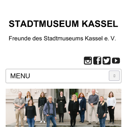
MENU
START
BESUCH
Infos