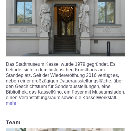
Termine
Gruppen und Schulen
Kindergeburtstage
Erzähltreff für Ältere
Das Stadtmuseum Kassel wurde 1979 gegründet. Es
Virtuelle Führung
befindet sich in dem historischen Kunsthaus am
Ständeplatz. Seit der Wiedereröffnung 2016 verfügt es,
AUSSTELLUNGEN
neben einer großzügigen Dauerausstellungsfläche, über
den Geschichtsturm für Sonderausstellungen, eine
Bibliothek, das KasselKino, ein Foyer mit Museumsladen,
Dauerausstellung
einen Veranstaltungsraum sowie die KasselWerkstatt.
mehr
Kommende Sonderausstellung
Team
Archiv Sonderausstellungen