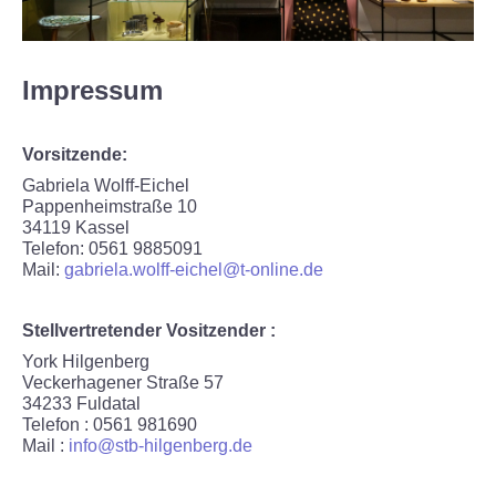
Termine
Gruppen und Schulen
Impressum
Kindergeburtstage
Vorsitzende:
Gabriela Wolff-Eichel
Erzähltreff für Ältere
Pappenheimstraße 10
34119 Kassel
Virtuelle Führung
Telefon: 0561 9885091
Mail:
gabriela.wolff-eichel@t-online.de
AUSSTELLUNGEN
Stellvertretender Vositzender :
Dauerausstellung
York Hilgenberg
Veckerhagener Straße 57
34233 Fuldatal
Kommende Sonderausstellung
Telefon : 0561 981690
Mail :
info@stb-hilgenberg.de
Archiv Sonderausstellungen