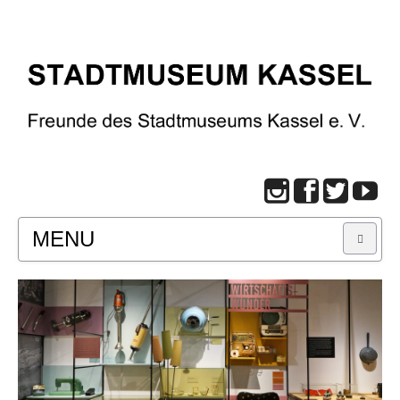
MENU
START
BESUCH
Infos